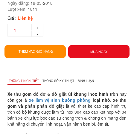
Ngày đăng:
19-05-2018
Lượt xem:
1811
Giá :
Liên hệ
+
-
THÊM VÀO GIỎ HÀNG
MUA NGAY
THÔNG TIN CHI TIẾT
THÔNG SỐ KỸ THUẬT
BÌNH LUẬN
Xe thu gom đồ dơ & đồ giặt ủi khung inox hình tròn
hay
còn gọi là
xe làm vệ sinh buồng phòng
loại nhỏ
,
xe thu
gom và phân phán đồ giặt là
với thiết kế cao cấp hình trụ
tròn có bộ khung được làm từ inox 304 cao cấp kết hợp với 04
bánh xe chịu lực bọc cao su chống trơn & chống ồn mang đến
khả năng di chuyển linh hoạt, vận hành bền bỉ, êm ái.