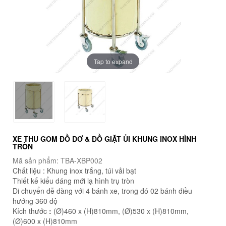
Tap to expand
XE THU GOM ĐỒ DƠ & ĐỒ GIẶT ỦI KHUNG INOX HÌNH
TRÒN
Mã sản phẩm: TBA-XBP002
Chất liệu : Khung inox trắng, túi vải bạt
Thiết kế kiểu dáng mới lạ hình trụ tròn
Di chuyển dễ dàng với 4 bánh xe, trong đó 02 bánh điều
hướng 360 độ
Kích thước
:
(Ø)460 x (H)810mm, (Ø)530 x (H)810mm,
(Ø)600 x (H)810mm