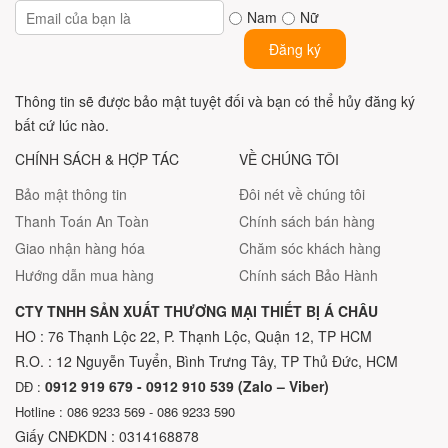
Nam
Nữ
Đăng ký
Thông tin sẽ được bảo mật tuyệt đối và bạn có thể hủy đăng ký
bất cứ lúc nào.
CHÍNH SÁCH & HỢP TÁC
VỀ CHÚNG TÔI
Bảo mật thông tin
Đôi nét về chúng tôi
Thanh Toán An Toàn
Chính sách bán hàng
Giao nhận hàng hóa
Chăm sóc khách hàng
Hướng dẫn mua hàng
Chính sách Bảo Hành
CTY TNHH SẢN XUẤT THƯƠNG MẠI THIẾT BỊ Á CHÂU
HO : 76 Thạnh Lộc 22, P. Thạnh Lộc, Quận 12, TP HCM
R.O. : 12 Nguyễn Tuyển, Bình Trưng Tây, TP Thủ Đức, HCM
0912 919 679 - 0912 910 539 (Zalo – Viber)
DĐ :
Hotline : 086 9233 569 - 086 9233 590
Giấy CNĐKDN : 0314168878