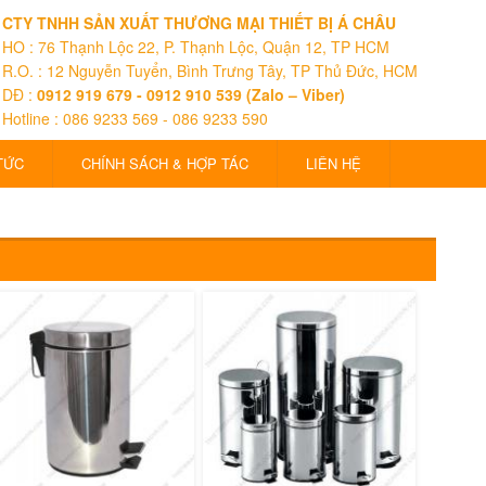
CTY TNHH SẢN XUẤT THƯƠNG MẠI THIẾT BỊ Á CHÂU
HO : 76 Thạnh Lộc 22, P. Thạnh Lộc, Quận 12, TP HCM
R.O. : 12 Nguyễn Tuyển, Bình Trưng Tây, TP Thủ Đức, HCM
DĐ :
0912 919 679 - 0912 910 539 (Zalo – Viber)
Hotline : 086 9233 569 - 086 9233 590
TỨC
CHÍNH SÁCH & HỢP TÁC
LIÊN HỆ