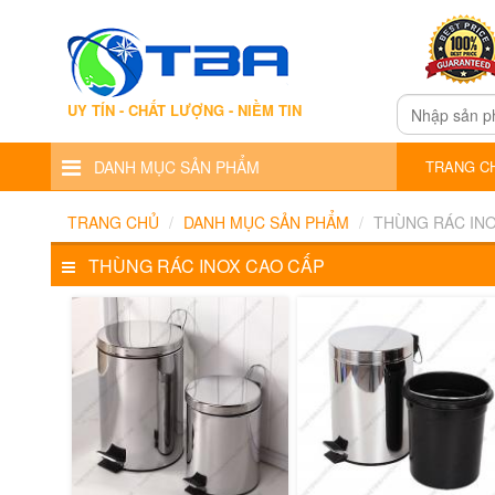
UY TÍN - CHẤT LƯỢNG - NIỀM TIN
DANH MỤC SẢN PHẨM
TRANG C
TRANG CHỦ
DANH MỤC SẢN PHẨM
THÙNG RÁC INO
THÙNG RÁC INOX CAO CẤP