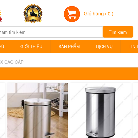
Giỏ hàng
( 0 )
Tìm kiếm
HỦ
GIỚI THIỆU
SẢN PHẨM
DỊCH VỤ
TIN 
X CAO CẤP