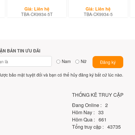
Giá: Liên hệ
Giá: Liên hệ
TBA-CK9934-5T
TBA-CK9934-5
ẬN BẢN TIN ƯU ĐÃI
Nam
Nữ
Đăng ký
được bảo mật tuyệt đối và bạn có thể hủy đăng ký bất cứ lúc nào.
THỐNG KÊ TRUY CẬP
Đang Online : 2
Hôm Nay : 33
Hôm Qua : 661
Tổng truy cập : 43735