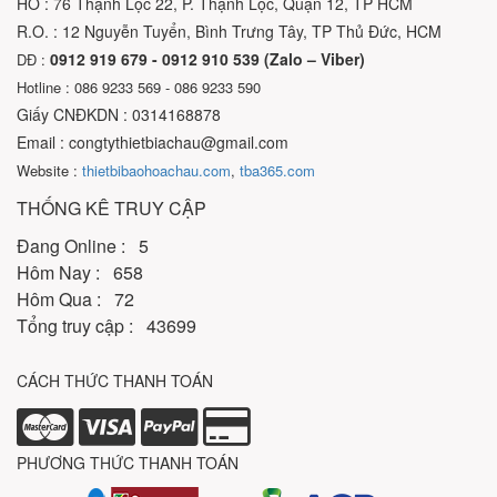
HO : 76 Thạnh Lộc 22, P. Thạnh Lộc, Quận 12, TP HCM
R.O. : 12 Nguyễn Tuyển, Bình Trưng Tây, TP Thủ Đức, HCM
0912 919 679 - 0912 910 539 (Zalo – Viber)
DĐ :
Hotline : 086 9233 569 - 086 9233 590
Giấy CNĐKDN : 0314168878
Email : congtythietbiachau@gmail.com
Website :
thietbibaohoachau.com
,
tba365.com
THỐNG KÊ TRUY CẬP
Đang Online : 5
Hôm Nay : 658
Hôm Qua : 72
Tổng truy cập : 43699
CÁCH THỨC THANH TOÁN
PHƯƠNG THỨC THANH TOÁN