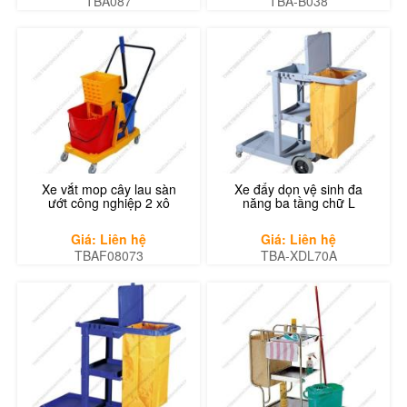
TBA087
TBA-B038
Xe vắt mop cây lau sàn
Xe đẩy dọn vệ sinh đa
ướt công nghiệp 2 xô
năng ba tầng chữ L
Giá: Liên hệ
Giá: Liên hệ
TBAF08073
TBA-XDL70A