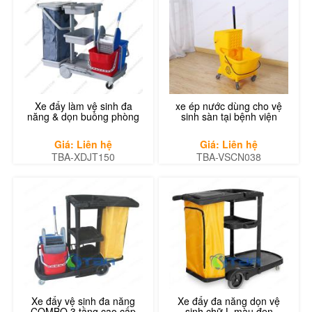
Xe đẩy làm vệ sinh đa
xe ép nước dùng cho vệ
năng & dọn buồng phòng
sinh sàn tại bệnh viện
Giá: Liên hệ
Giá: Liên hệ
TBA-XDJT150
TBA-VSCN038
Xe đẩy vệ sinh đa năng
Xe đẩy đa năng dọn vệ
COMBO 3 tầng cao cấp
sinh chữ L màu đen