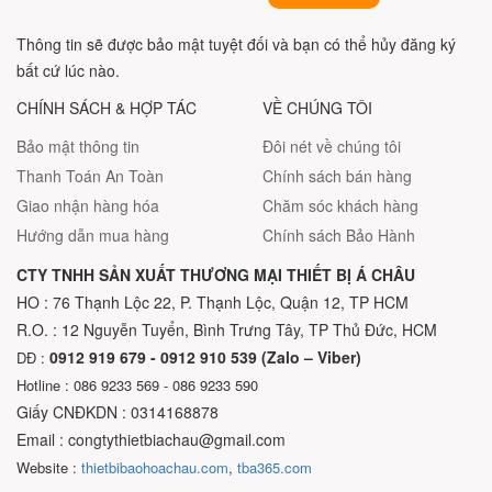
Thông tin sẽ được bảo mật tuyệt đối và bạn có thể hủy đăng ký
bất cứ lúc nào.
CHÍNH SÁCH & HỢP TÁC
VỀ CHÚNG TÔI
Bảo mật thông tin
Đôi nét về chúng tôi
Thanh Toán An Toàn
Chính sách bán hàng
Giao nhận hàng hóa
Chăm sóc khách hàng
Hướng dẫn mua hàng
Chính sách Bảo Hành
CTY TNHH SẢN XUẤT THƯƠNG MẠI THIẾT BỊ Á CHÂU
HO : 76 Thạnh Lộc 22, P. Thạnh Lộc, Quận 12, TP HCM
R.O. : 12 Nguyễn Tuyển, Bình Trưng Tây, TP Thủ Đức, HCM
0912 919 679 - 0912 910 539 (Zalo – Viber)
DĐ :
Hotline : 086 9233 569 - 086 9233 590
Giấy CNĐKDN : 0314168878
Email : congtythietbiachau@gmail.com
Website :
thietbibaohoachau.com
,
tba365.com