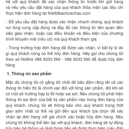
hệ với quý khách để xác nhận thông tin trước khi gửi hàng
và nếu yêu cầu đặt hàng của quý khách thỏa mãn các tiêu chí
thực hiện đơn hàng tại thietbibaohoachau.com.
- Để yêu cầu đặt hàng được xác nhận nhanh chóng, quý khách
vui lòng cung cấp đúng và đầy đủ các thông tin liên quan đến
việc giao nhận, hoặc các điều khoản và điều kiện của chương
trình khuyến mãi (nếu có) mà quý khách tham gia.
- Trong trường hợp đơn hàng đã được xác nhận, vì bất kỳ lý do
gì quý khách cũng có thể hủy đơn hàng. Hãy gọi cho chúng tôi
theo số Hotline 086 9233 569 - 086 9233 590 để được hủy đơn
hàng
1. Thông tin sản phẩm
Mặc dù chúng tôi cố gắng tốt nhất để bảo đảm rằng tất cả các
thông tin hiển thị là chính xác đối với từng sản phẩm, đôi khi sẽ
có một số trường hợp bị lỗi hoặc sai sót. Nếu chúng tôi phát hiện
thông tin sai lệch của bất kỳ sản phẩm nào trong đơn hàng của
quý khách, chúng tôi sẽ thông báo cho quý khách trong thời
gian sớm nhất có thể và gửi đến quý khách lựa chọn để xác
nhận lại đơn hàng với giá chính xác hoặc hủy đơn hàng. Nếu
chúng tôi không thể liên lạc với quý khách, đơn hàng sẽ tự động
hủy trên hệ thống và lệnh hoàn tiền sẽ được thực hiện (nếu đơn