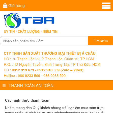
Giỏ hàng
UY TÍN - CHẤT LƯỢNG - NIỀM TIN
Tìm kiếm
CTY TNHH SẢN XUẤT THƯƠNG MẠI THIẾT BỊ Á CHÂU
HO : 76 Thạnh Lộc 22, P. Thạnh Lộc, Quận 12, TP HCM
R.O. : 12 Nguyễn Tuyển, Bình Trưng Tây, TP Thủ Đức, HCM
DĐ :
0912 919 679 - 0912 910 539 (Zalo – Viber)
Hotline : 086 9233 569 - 086 9233 590
THANH TOÁN AN TOÀN
Các hình thức thanh toán
Nhằm mang đến Quý khách những trải nghiệm mua sắm trực
tuyến tuyệt vời nhất tại www.thietbibaohoachau.com, chúng tôi