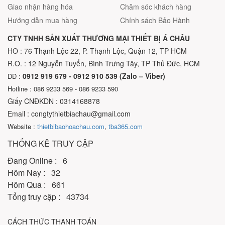
Giao nhận hàng hóa
Chăm sóc khách hàng
Hướng dẫn mua hàng
Chính sách Bảo Hành
CTY TNHH SẢN XUẤT THƯƠNG MẠI THIẾT BỊ Á CHÂU
HO : 76 Thạnh Lộc 22, P. Thạnh Lộc, Quận 12, TP HCM
R.O. : 12 Nguyễn Tuyển, Bình Trưng Tây, TP Thủ Đức, HCM
0912 919 679 - 0912 910 539 (Zalo – Viber)
DĐ :
Hotline : 086 9233 569 - 086 9233 590
Giấy CNĐKDN : 0314168878
Email : congtythietbiachau@gmail.com
Website :
thietbibaohoachau.com
,
tba365.com
THỐNG KÊ TRUY CẬP
Đang Online : 6
Hôm Nay : 32
Hôm Qua : 661
Tổng truy cập : 43734
CÁCH THỨC THANH TOÁN