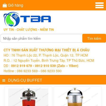
Giỏ hàng
UY TÍN - CHẤT LƯỢNG - NIỀM TIN
Tìm kiếm
CTY TNHH SẢN XUẤT THƯƠNG MẠI THIẾT BỊ Á CHÂU
HO : 76 Thạnh Lộc 22, P. Thạnh Lộc, Quận 12, TP HCM
R.O. : 12 Nguyễn Tuyển, Bình Trưng Tây, TP Thủ Đức, HCM
DĐ :
0912 919 679 - 0912 910 539 (Zalo – Viber)
Hotline : 086 9233 569 - 086 9233 590
DỤNG CỤ BUFFET