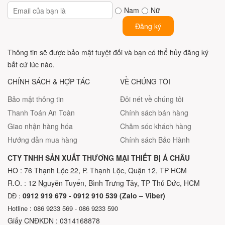
Nam
Nữ
Đăng ký
Thông tin sẽ được bảo mật tuyệt đối và bạn có thể hủy đăng ký
bất cứ lúc nào.
CHÍNH SÁCH & HỢP TÁC
VỀ CHÚNG TÔI
Bảo mật thông tin
Đôi nét về chúng tôi
Thanh Toán An Toàn
Chính sách bán hàng
Giao nhận hàng hóa
Chăm sóc khách hàng
Hướng dẫn mua hàng
Chính sách Bảo Hành
CTY TNHH SẢN XUẤT THƯƠNG MẠI THIẾT BỊ Á CHÂU
HO : 76 Thạnh Lộc 22, P. Thạnh Lộc, Quận 12, TP HCM
R.O. : 12 Nguyễn Tuyển, Bình Trưng Tây, TP Thủ Đức, HCM
0912 919 679 - 0912 910 539 (Zalo – Viber)
DĐ :
Hotline : 086 9233 569 - 086 9233 590
Giấy CNĐKDN : 0314168878