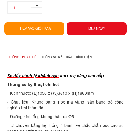
+
-
THÊM VÀO GIỎ HÀNG
MUA NGAY
THÔNG TIN CHI TIẾT
THÔNG SỐ KỸ THUẬT
BÌNH LUẬN
Xe đẩy hành lý khách sạn
inox mạ vàng cao cấp
Thông số kỹ thuật chi tiết :
- Kích thước: (L)1050 x (W)3610 x (H)1860mm
- Chất liệu: Khung bằng inox mạ vàng, sàn bằng gỗ công
nghiệp trải thảm đỏ.
- Đường kính ống khung thân xe Ø51
- Di chuyển bằng hệ thống 4 bánh xe chắc chắn bọc cao su