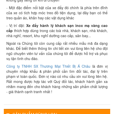
không gây tiếng ồn khi di chuyển
- Một đặc điểm nổi bật của xe đẩy đó chính là phía trên đỉnh
của xe có tích hợp móc treo đồ tiện dụng, tại đây bạn có thể
treo quần áo, khăn hay các vật dụng khác
- Vị trí đặt:
Xe đẩy hành lý khách sạn inox mạ vàng cao
cấp
thích hợp dùng trong các toà nhà, khách sạn, nhà khách,
nhà nghỉ, resort, khu nghỉ dưỡng cao cấp, sân bay...
Ngoài ra Chúng tôi còn cung cấp rất nhiều mẫu mã đa dạng
khác. Để biết thêm thông tin chi tiết xin vui lòng liên hệ cho đội
ngũ chuyên viên tư vấn của chúng tôi để được hỗ trợ và phục
vụ tận tình chu đáo.
Công ty TNHH SX Thương Mại Thiết Bị Á Châu
là đơn vị
chuyên nhập khẩu & phân phối cần tìm đối tác, đại lý trên
phạm vi toàn quốc. Đơn vị nào có nhu cầu xin vui lòng liên hệ.
Rất mong được hợp tác với Quý đối tác, khách hành gần xa
nhằm mang đến cho khách hàng những sản phẩm chất lượng
- giá thành cạnh tranh nhất !