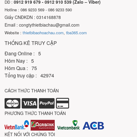
0912 919 679 - 0912 910 539 (Zalo – Viber)
DĐ :
Hotline : 086 9233 569 - 086 9233 590
Giấy CNĐKDN : 0314168878
Email : congtythietbiachau@gmail.com
Website :
thietbibaohoachau.com
,
tba365.com
THỐNG KÊ TRUY CẬP
Đang Online : 5
Hôm Nay : 5
Hôm Qua : 75
Tổng truy cập : 42974
CÁCH THỨC THANH TOÁN
PHƯƠNG THỨC THANH TOÁN
KẾT NỐI VỚI CHÚNG TÔI