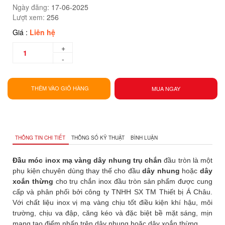
Ngày đăng:
17-06-2025
Lượt xem:
256
Giá :
Liên hệ
+
-
THÊM VÀO GIỎ HÀNG
MUA NGAY
THÔNG TIN CHI TIẾT
THÔNG SỐ KỸ THUẬT
BÌNH LUẬN
Đầu móc inox mạ vàng dây nhung trụ chắn
đầu tròn là một
phụ kiện chuyên dùng thay thế cho đầu
dây nhung
hoặc
dây
xoắn thừng
cho trụ chắn inox đầu tròn sản phẩm được cung
cấp và phân phối bởi công ty TNHH SX TM Thiết bị Á Châu.
Với chất liệu inox vị mạ vàng chịu tốt điều kiện khí hậu, môi
trường, chịu va đập, căng kéo và đặc biệt bề mặt sáng, mịn
mang tạo điểm nhấn trên dây nhung hoặc dây xoắn thừng.