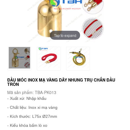
Tap to expand
ĐẦU MÓC INOX MẠ VÀNG DÂY NHUNG TRỤ CHẮN ĐẦU
TRÒN
Mã sản phẩm: TBA-PK013
- Xuất xứ: Nhập khẩu
- Chất liệu: Inox xi mạ vàng
- Kích thước: L75x Ø27mm
- Kiểu khóa bấm lò xo