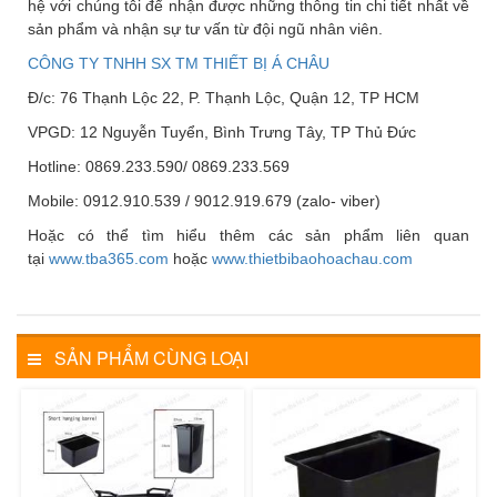
hệ với chúng tôi để nhận được những thông tin chi tiết nhất về
sản phẩm và nhận sự tư vấn từ đội ngũ nhân viên.
CÔNG TY TNHH SX TM THIẾT BỊ Á CHÂU
Đ/c: 76 Thạnh Lộc 22, P. Thạnh Lộc, Quận 12, TP HCM
VPGD: 12 Nguyễn Tuyển, Bình Trưng Tây, TP Thủ Đức
Hotline: 0869.233.590/ 0869.233.569
Mobile: 0912.910.539 / 9012.919.679 (zalo- viber)
Hoặc có thể tìm hiểu thêm các sản phẩm liên quan
tại
www.tba365.com
hoặc
www.thietbibaohoachau.com
SẢN PHẨM CÙNG LOẠI