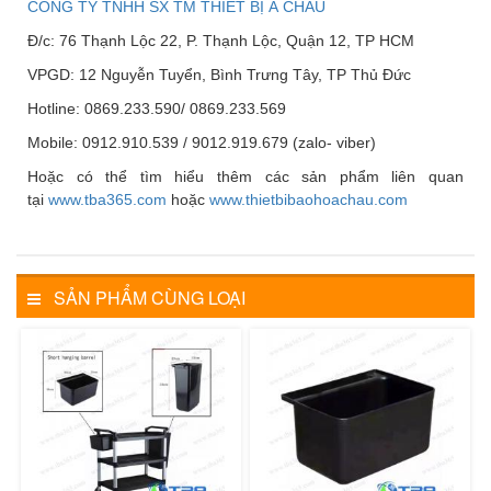
CÔNG TY TNHH SX TM THIẾT BỊ Á CHÂU
Đ/c: 76 Thạnh Lộc 22, P. Thạnh Lộc, Quận 12, TP HCM
VPGD: 12 Nguyễn Tuyển, Bình Trưng Tây, TP Thủ Đức
Hotline: 0869.233.590/ 0869.233.569
Mobile: 0912.910.539 / 9012.919.679 (zalo- viber)
Hoặc có thể tìm hiểu thêm các sản phẩm liên quan
tại
www.tba365.com
hoặc
www.thietbibaohoachau.com
SẢN PHẨM CÙNG LOẠI