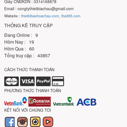
Giấy CNĐKDN : 0314168878
Email : congtythietbiachau@gmail.com
Website :
thietbibaohoachau.com
,
tba365.com
THỐNG KÊ TRUY CẬP
Đang Online : 9
Hôm Nay : 19
Hôm Qua : 60
Tổng truy cập : 43857
CÁCH THỨC THANH TOÁN
PHƯƠNG THỨC THANH TOÁN
KẾT NỐI VỚI CHÚNG TÔI