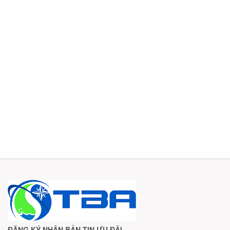
ĐĂNG KÝ NHẬN BẢN TIN ƯU ĐÃI