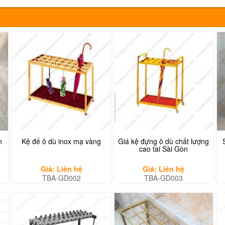
n
Kệ để ô dù inox mạ vàng
Giá kệ đựng ô dù chất lượng
cao tai Sài Gòn
Giá: Liên hệ
Giá: Liên hệ
TBA-GD002
TBA-GD003