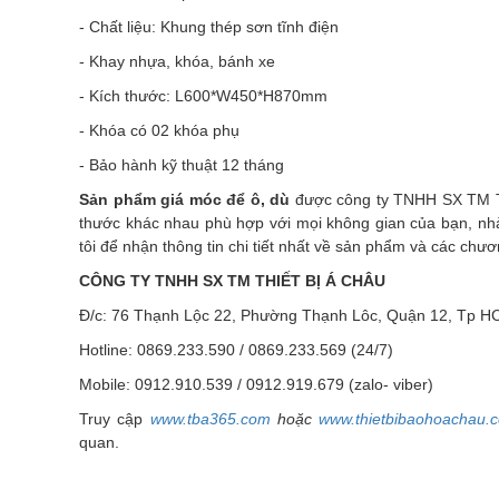
- Chất liệu: Khung thép sơn tĩnh điện
- Khay nhựa, khóa, bánh xe
- Kích thước: L600*W450*H870mm
- Khóa có 02 khóa phụ
- Bảo hành kỹ thuật 12 tháng
Sản phẩm giá móc để ô, dù
được công ty TNHH SX TM Thi
thước khác nhau phù hợp với mọi không gian của bạn, nhà
tôi để nhận thông tin chi tiết nhất về sản phẩm và các chươ
CÔNG TY TNHH SX TM THIẾT BỊ Á CHÂU
Đ/c: 76 Thạnh Lộc 22, Phường Thạnh Lôc, Quận 12, Tp 
Hotline: 0869.233.590 / 0869.233.569 (24/7)
Mobile: 0912.910.539 / 0912.919.679 (zalo- viber)
Truy cập
www.tba365.com
hoặc
www.thietbibaohoachau.
quan.