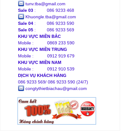
tunv.tba@gmail.com
Sale 03
: 086 9233 468
Khuongle.tba@gmail.com
Sale 04
: 086 9233 590
Sale 05
: 086 9233 569
KHU VỰC MIỀN BẮC
Mobile : 0869 233 590
KHU VỰC MIỀN TRUNG
Mobile : 0912 919 679
KHU VỰC MIỀN NAM
Mobile : 0912 910 539
DỊCH VỤ KHÁCH HÀNG
086 9233 569/ 086 9233 590 (24/7)
congtythietbiachau@gmail.com