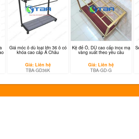
a
Giá móc ô dù loại lớn 36 ô có
Kệ để Ô, DÙ cao cấp inox mạ
S
ao
khóa cao cấp Á Châu
vàng xuất theo yêu cầu
Giá: Liên hệ
Giá: Liên hệ
TBA-GD36K
TBA-GD-G