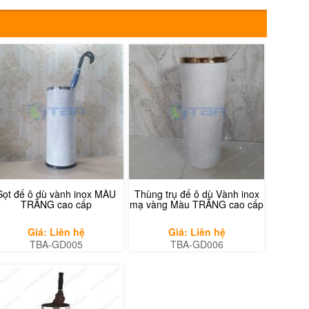
Sọt để ô dù vành inox MÀU
Thùng trụ để ô dù Vành inox
TRẮNG cao cấp
mạ vàng Màu TRẮNG cao cấp
Giá: Liên hệ
Giá: Liên hệ
TBA-GD005
TBA-GD006