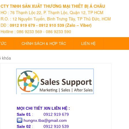
CTY TNHH SẢN XUẤT THƯƠNG MẠI THIẾT BỊ Á CHÂU
HO : 76 Thạnh Lộc 22, P. Thạnh Lộc, Quận 12, TP HCM
R.O. : 12 Nguyễn Tuyển, Bình Trưng Tây, TP Thủ Đức, HCM
DĐ :
0912 919 679 - 0912 910 539 (Zalo – Viber)
Hotline : 086 9233 569 - 086 9233 590
TỨC
CHÍNH SÁCH & HỢP TÁC
LIÊN HỆ
ó khóa
MỌI CHI TIẾT XIN LIÊN HỆ :
Sale 01
: 0912 919 679
hungnx.tba@gmail.com
Sale 02
: 0912 910 539