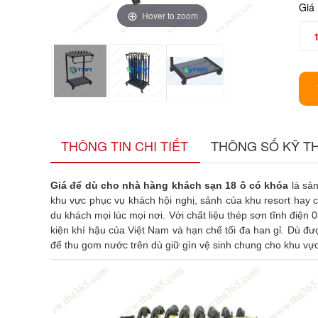
Giá
Hover to zoom
THÔNG TIN CHI TIẾT
THÔNG SỐ KỸ T
Giá để dù cho nhà hàng khách sạn 18 ô có khóa
là sả
khu vực phục vụ khách hội nghị, sảnh của khu resort hay
du khách mọi lúc mọi nơi. Với chất liệu thép sơn tĩnh điện
kiện khí hậu của Việt Nam và hạn chế tối đa han gỉ. Dù đ
để thu gom nước trên dù giữ gìn vệ sinh chung cho khu vực