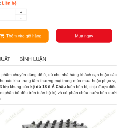
 :
Liên hệ
+
-
Thêm vào giỏ hàng
Mua ngay
HUẬT
BÌNH LUẬN
n phẩm chuyên dùng dể ô, dù cho nhà hàng khách sạn hoặc các
 cho các khu trung tâm thương mại trong mùa mưa hoặc phục vụ
 03 lớp khung của
kệ dù 18 ô Á Châu
luôn bền bỉ, chịu được điều
ược phân bố đều trên toàn bộ kệ và có phần chứa nước bên dưới
.