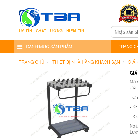
UY TÍN - CHẤT LƯỢNG - NIỀM TIN
DANH MỤC SẢN PHẨM
TRANG C
TRANG CHỦ
THIẾT BỊ NHÀ HÀNG KHÁCH SẠN
GIÁ 
GIÁ
Mã 
- X
- Ch
- K
- K
Ngà
Lượ