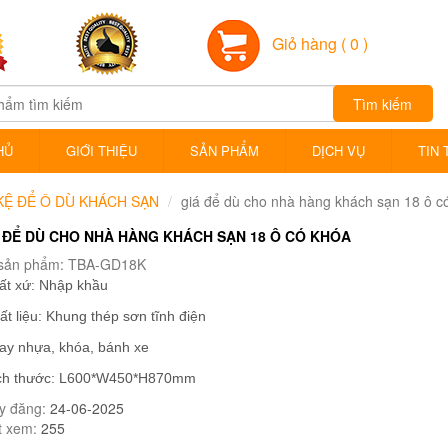
Giỏ hàng
( 0 )
Tìm kiếm
HỦ
GIỚI THIỆU
SẢN PHẨM
DỊCH VỤ
TIN 
KỆ ĐỂ Ô DÙ KHÁCH SẠN
giá để dù cho nhà hàng khách sạn 18 ô c
 ĐỂ DÙ CHO NHÀ HÀNG KHÁCH SẠN 18 Ô CÓ KHÓA
sản phẩm: TBA-GD18K
uất xứ: Nhập khầu
ất liệu: Khung thép sơn tĩnh điện
hay nhựa, khóa, bánh xe
ích thước: L600*W450*H870mm
y đăng:
24-06-2025
t xem:
255